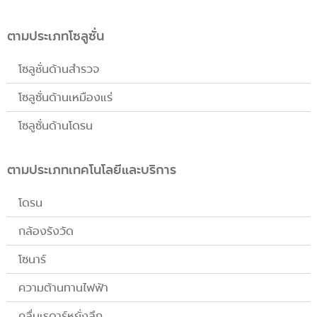
ตามประเภทโซลูซั่น
โซลูชั่นด้านสำรวจ
โซลูซั่นด้านเหมืองแร่
โซลูซั่นด้านโดรน
ตามประเภทเทคโนโลยีและบริการ
โดรน
กล้องรังวัด
โซนาร์
ความต้านทานไฟฟ้า
คลื่นเรดาร์หยั่งลึก