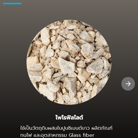
ไพโรฟิลไลต์
ใช้เป็นวัตถุดิบผสมในปูนซิเมนต์ขาว ผลิตภัณฑ์
ใช้เป็นว
ทนไฟ และอุตสาหกรรม Glass fiber
สารปรั