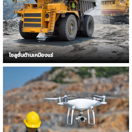
โซลูซั่นด้านเหมืองแร่