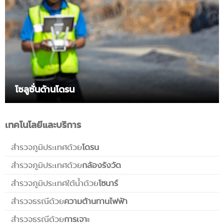
โซลูซั่นด้านโดรน
เทคโนโลยีและบริการ
สำรวจภูมิประเทศด้วย
โดรน
สำรวจภูมิประเทศด้วย
กล้องรังวัด
สำรวจภูมิประเทศใต้น้ำด้วย
โซนาร์
สำรวจธรณีด้วย
ความต้านทานไฟฟ้า
สำรวจธรณีด้วย
การเจาะ